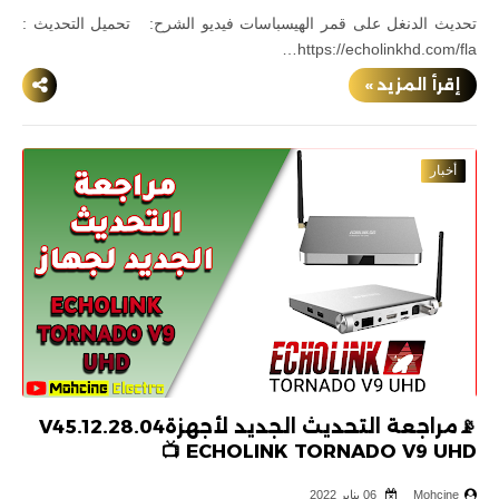
تحديث الدنغل على قمر الهيسباسات فيديو الشرح: تحميل التحديث :
https://echolinkhd.com/fla…
إقرأ المزيد »
أخبار
📡مراجعة التحديث الجديد لأجهزةV45.12.28.04
📺 ECHOLINK TORNADO V9 UHD
Mohcine
06 يناير 2022