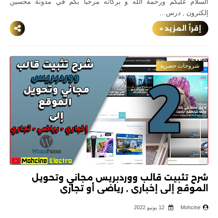
السلام عليكم ورحمة الله و بركاته مرحبا بكم في مدونة محسين
إلكترون , درس…
إقرأ المزيد »
شروحات حصرية
شرح تثبيت قالب ووردبريس مجاني وتحويل
الموقع إلى إخباري , رياضي أو تجاري
Mohcine
12 يونيو 2022