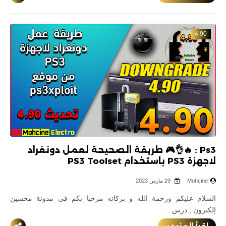
4.90
Ps3 : 🔥👌🎮 طريقة الصحيحة لعمل دونغراد
لاجهزة PS3 باستخدام PS3 Toolset
Mohcine
29 مارس 2023
السلام عليكم ورحمة الله و بركاته مرحبا بكم في مدونة محسين
إلكترون , درس…
إقرأ المزيد »