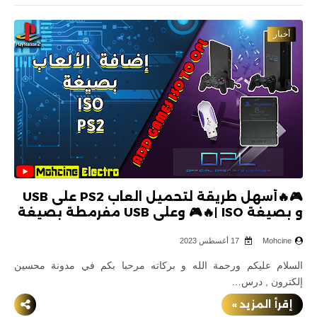
التحديث 4.88
أخبار
التحديث 4.87
التحديث 4.86
التحديث 4.85
التحديث 4.84
شروحات PS4
🎮🔥أسهل طريقة لتحميل العاب PS2 على USB
و بصيغة ISO |🔥🎮 وعلى USB مفرمطة بصيغة
التحديث 11.00
exFAT
Mohcine
17 أغسطس 2023
التحديث 9.00
السلام عليكم ورحمة الله و بركاته مرحبا بكم في مدونة محسين
إلكترون , درس…
التحديث 7.5x
إقرأ المزيد »
التحديث 7.02