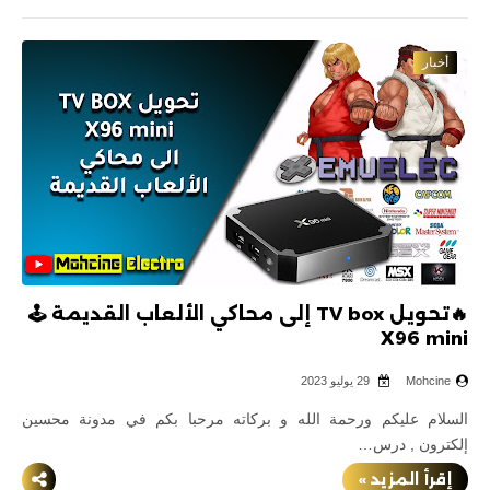
أخبار
🔥تحويل TV box إلى محاكي الألعاب القديمة 🕹️
X96 mini
Mohcine
29 يوليو 2023
السلام عليكم ورحمة الله و بركاته مرحبا بكم في مدونة محسين
إلكترون , درس…
إقرأ المزيد »