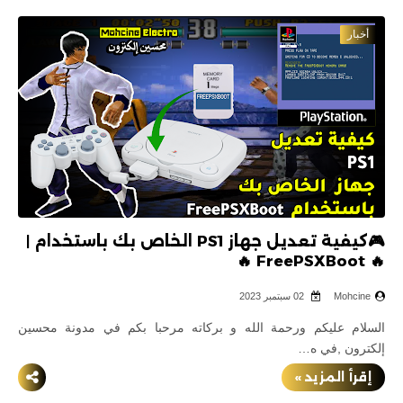
ألعاب PS2
أخبار
ألعاب PS3
ألعاب PS4
شروحات
شروحات PC
شروحات PS2
🎮كيفية تعديل جهاز PS1 الخاص بك باستخدام |
🔥 FreePSXBoot 🔥
شروحات PS3
Mohcine
02 سبتمبر 2023
التحديث 4.91
السلام عليكم ورحمة الله و بركاته مرحبا بكم في مدونة محسين
التحديث 4.90
إلكترون ,في ه…
إقرأ المزيد »
التحديث 4.89