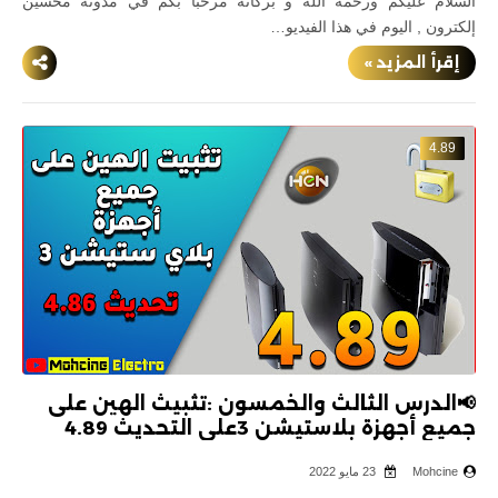
السلام عليكم ورحمة الله و بركاته مرحبا بكم في مدونة محسين
إلكترون , اليوم في هذا الفيديو…
إقرأ المزيد »
4.89
📢الدرس الثالث والخمسون :تثبيث الهين على
جميع أجهزة بلاستيشن 3على التحديث 4.89
Mohcine
23 مايو 2022