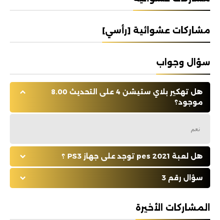
مشاركات عشوائية [رأسي]
سؤال وجواب
هل تهكير بلاي ستيشن 4 على التحديث 8.00
موجود؟
نعم
هل لعبة pes 2021 توجد على جهاز PS3 ؟
سؤال رقم 3
المشاركات الأخيرة