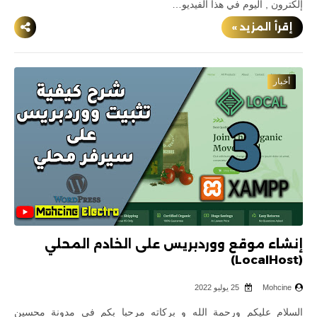
إلكترون , اليوم في هذا الفيديو…
إقرأ المزيد »
أخبار
إنشاء موقع ووردبريس على الخادم المحلي
(LocalHost)
Mohcine
25 يوليو 2022
السلام عليكم ورحمة الله و بركاته مرحبا بكم في مدونة محسين