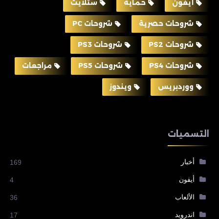
أيفون
حماية
ستلايت
شروحات حصرية
شروحات PC
شروحات PS2
شروحات PS3
شروحات PS4
شروحات PS5
مراجعات
ووردبريس
ويندوز
التسميات
أخبار
169
أيفون
4
الألعاب
36
اندرويد
17