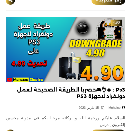
4.90
Ps3 : 🔥👌🎮حصريا الطريقة الصحيحة لعمل
دونغراد لاجهزة PS3
Mohcine
15 مارس 2023
السلام عليكم ورحمة الله و بركاته مرحبا بكم في مدونة محسين
إلكترون , درس…