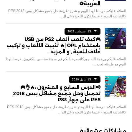
العربية⚽️
السلام عليكم درسنا لهذا اليوم و شرح طريقة حل جميع مشاكل بيس 2018 PES
كالشاشة السوداء عندما تكون اللعبة داخل ال…
15 أغسطس 2023
🎮كيف تلعب ألعاب PS2 من USB
باستخدام OPL |🔥 تثبيت الألعاب و تركيب
غلاف للعبة , و المزيد...
السلام عليكم ورحمة الله و بركاته مرحبا بكم في مدونة محسين إلكترون , درسنا لهذا
اليوم هو طريقة لعب …
15 أبريل 2020
📢الدرس السابع و العشرون :🔥👌🎮
تحميل وحل جميع مشاكل بيس 2018
PES على جهاز PS3
السلام عليكم درسنا لهذا اليوم و شرح طريقة حل جميع مشاكل بيس 2018 PES
كالشاشة السوداء عندما تكون اللعبة داخل الم…
مشاركات عشوائية