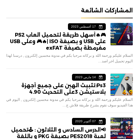
المشاركات الشائعة
17 أغسطس 2023
🎮🔥أسهل طريقة لتحميل العاب PS2
على USB و بصيغة ISO |🔥🎮 وعلى USB
مفرمطة بصيغة exFAT
السلام عليكم ورحمة الله و بركاته مرحبا بكم في مدونة محسين إلكترون , درسنا لهذا
اليوم تحميل اخر اصد…
14 مارس 2023
Ps3:تثبيث الهين على جميع أجهزة
بلاستيشن 3على التحديث 4.90
السلام عليكم ورحمة الله و بركاته مرحبا بكم في مدونة محسين إلكترون , اليوم في
هذا الفيديو سوف نقوم بشرح طريقة فلاش ج…
07 أكتوبر 2020
📢الدرس السادس و الثلاثون : 🕹تحميل
لعبة PES2018 بصيغة PKG و باللغة