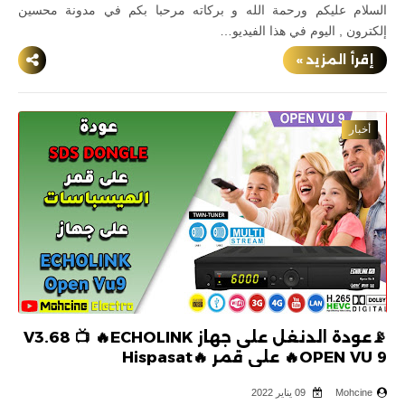
السلام عليكم ورحمة الله و بركاته مرحبا بكم في مدونة محسين
إلكترون , اليوم في هذا الفيديو…
إقرأ المزيد »
أخبار
📡عودة الدنغل على جهاز V3.68 📺 🔥ECHOLINK
OPEN VU 9🔥 على قمر 🔥Hispasat
Mohcine
09 يناير 2022