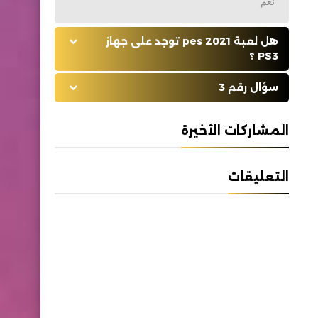
نعم
هل لعبة pes 2021 توجد على جهاز
PS3 ؟
سؤال رقم 3
المشاركات الأخيرة
التعليقات