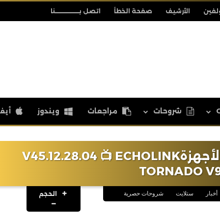
لفين
الأرشيف
صفحة الخطأ
اتصل بــــــــــــــــنا
شروحات
مراجعات
ويندوز
أيف
📡مراجعة التحديث الجديد لأجهزةV45.12.28.04 📺 ECHOLINK
TORNADO V
الحجم
أخبار
ستلايت
شروحات حصرية