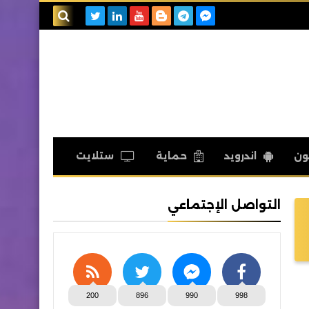
بحث هذه
المدونة
الإلكترونية
ون
اندرويد
حماية
ستلايت
التواصل الإجتماعي
200
896
990
998