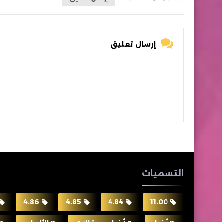
إرسال تعليق
التسميات
4.86
4.85
4.84
11.00