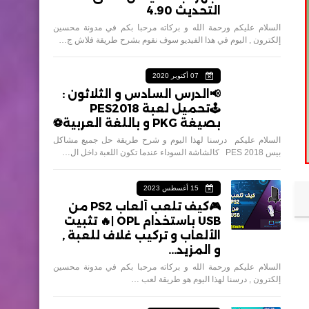
التحديث 4.90
السلام عليكم ورحمة الله و بركاته مرحبا بكم في مدونة محسين
إلكترون , اليوم في هذا الفيديو سوف نقوم بشرح طريقة فلاش ج…
07 أكتوبر 2020
📢الدرس السادس و الثلاثون :
🕹تحميل لعبة PES2018
بصيغة PKG و باللغة العربية⚽️
السلام عليكم درسنا لهذا اليوم و شرح طريقة حل جميع مشاكل
بيس 2018 PES كالشاشة السوداء عندما تكون اللعبة داخل ال…
15 أغسطس 2023
🎮كيف تلعب ألعاب PS2 من
USB باستخدام OPL |🔥 تثبيت
الألعاب و تركيب غلاف للعبة ,
و المزيد...
السلام عليكم ورحمة الله و بركاته مرحبا بكم في مدونة محسين
إلكترون , درسنا لهذا اليوم هو طريقة لعب …