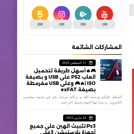
200
100
200
190
المشاركات الشائعة
17 أغسطس 2023
🎮🔥أسهل طريقة لتحميل
العاب PS2 على USB و بصيغة
ISO |🔥🎮 وعلى USB مفرمطة
بصيغة exFAT
السلام عليكم ورحمة الله و بركاته مرحبا بكم في مدونة محسين
إلكترون , درسنا لهذا اليوم تحميل اخر اصد…
14 مارس 2023
Ps3:تثبيث الهين على جميع
أجهزة بلاستيشن 3على