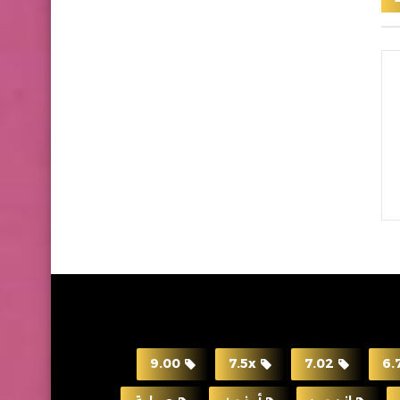
9.00
7.5x
7.02
6.