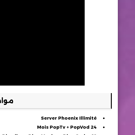
مواص
Server Phoenix Illimité
24 Mois PopTv + PopVod