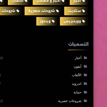
أخبار
أخبار و مقالات
الألعاب
ستلايت
شروحات حصرية
شروحات PC
ووردبريس
ويندوز
التسميات
أخبار
69
أيفون
الألعاب
6
اندرويد
7
حماية
شروحات حصرية
15