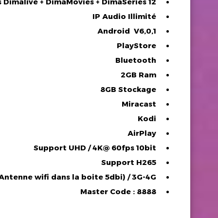
12 Mois Dimalive + DimaMovies + DimaSeries
IP Audio Illimité
Android V6,0,1
PlayStore
Bluetooth
2GB Ram
8GB Stockage
Miracast
Kodi
AirPlay
Support UHD / 4K@ 60fps 10bit
Support H265
(Antenne wifi dans la boite 5dbi) / 3G-4G
Master Code : 8888