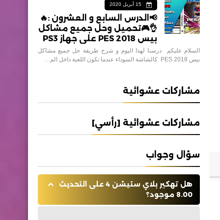
15 أبريل 2020
📢الدرس السابع و العشرون :🔥
👌🎮تحميل وحل جميع مشاكل
بيس 2018 PES على جهاز PS3
السلام عليكم درسنا لهذا اليوم و شرح طريقة حل جميع مشاكل
بيس 2018 PES كالشاشة السوداء عندما تكون اللعبة داخل الم…
مشاركات عشوائية
مشاركات عشوائية [رأسي]
سؤال وجواب
هل تهكير بلاي ستيشن 4 على التحديث
8.00 موجود؟