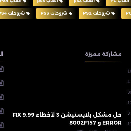
ألعاب PC
ألعاب ps2
ألعاب ps3
ألعاب PS4
شروحات PS2
شروحات PS3
شروحات PS4
مشاركة مميزة
ال
1
4
3
1
3
حل مشكل بلايستيشن 3 لأخطاء 9.99 FIX
ERROR و 8002F157
1