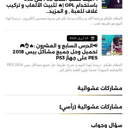
باستخدام OPL |🔥 تثبيت الألعاب و تركيب
غلاف للعبة , و المزيد...
السلام عليكم ورحمة الله و بركاته مرحبا بكم في مدونة محسين إلكترون , درسنا لهذا
اليوم هو طريقة لعب …
15 أبريل 2020
📢الدرس السابع و العشرون :🔥👌🎮
تحميل وحل جميع مشاكل بيس 2018
PES على جهاز PS3
السلام عليكم درسنا لهذا اليوم و شرح طريقة حل جميع مشاكل بيس 2018 PES
كالشاشة السوداء عندما تكون اللعبة داخل الم…
مشاركات عشوائية
مشاركات عشوائية [رأسي]
سؤال وجواب