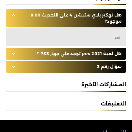
هل تهكير بلاي ستيشن 4 على التحديث 8.00
موجود؟
نعم
هل لعبة pes 2021 توجد على جهاز PS3 ؟
سؤال رقم 3
المشاركات الأخيرة
التعليقات