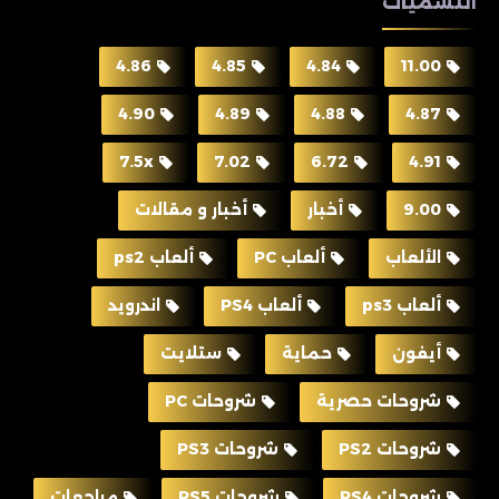
التسميات
4.86
4.85
4.84
11.00
4.90
4.89
4.88
4.87
7.5x
7.02
6.72
4.91
9.00
أخبار
أخبار و مقالات
الألعاب
ألعاب PC
ألعاب ps2
ألعاب ps3
ألعاب PS4
اندرويد
أيفون
حماية
ستلايت
شروحات حصرية
شروحات PC
شروحات PS2
شروحات PS3
شروحات PS4
شروحات PS5
مراجعات