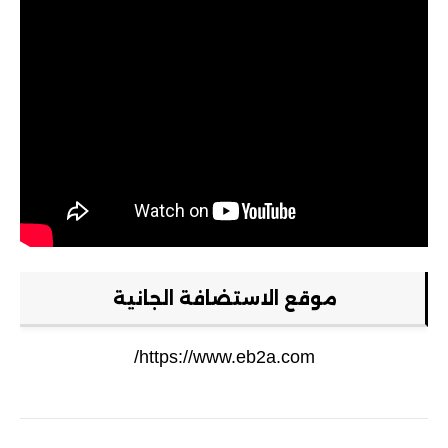
التحديث 6.72
شروحات PS5
مراجعات
ويندوز
أيفون
اندرويد
موقع الاستضافة الجانية
حماية
ستلايت
https://www.eb2a.com/