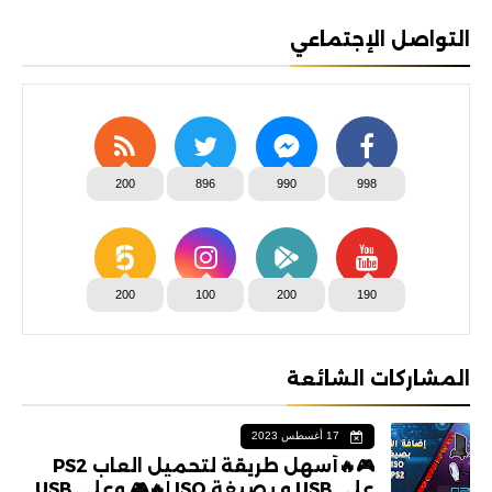
التواصل الإجتماعي
200
896
990
998
200
100
200
190
المشاركات الشائعة
17 أغسطس 2023
🎮🔥أسهل طريقة لتحميل العاب PS2
على USB و بصيغة ISO |🔥🎮 وعلى USB