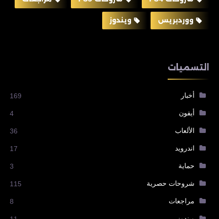
ووردبريس
ويندوز
التسميات
أخبار
169
أيفون
4
الألعاب
36
اندرويد
17
حماية
3
شروحات حصرية
115
مراجعات
8
ويندوز
11