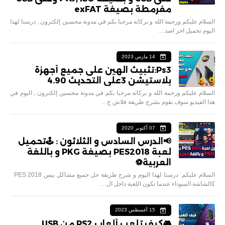
مفرمطة بصيغة exFAT
السلام عليكم ورحمة الله و بركاته مرحبا بكم في مدونة محسين إلكترون , درسنا لهذا
اليوم تحميل اخر اصد…
14 مارس 2023
Ps3:تثبيث الهين على جميع أجهزة
بلاستيشن 3على التحديث 4.90
السلام عليكم ورحمة الله و بركاته مرحبا بكم في مدونة محسين إلكترون , اليوم في
هذا الفيديو سوف نقوم بشرح طريقة فلاش ج…
07 أكتوبر 2020
📢الدرس السادس و الثلاثون : 🕹تحميل
لعبة PES2018 بصيغة PKG و باللغة
العربية⚽️
السلام عليكم درسنا لهذا اليوم و شرح طريقة حل جميع مشاكل بيس 2018 PES
كالشاشة السوداء عندما تكون اللعبة داخل ال…
15 أغسطس 2023
🎮كيف تلعب ألعاب PS2 من USB