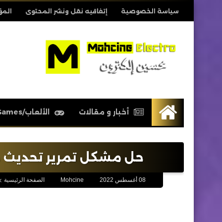
سياسة الخصوصية
إتفاقيه نقل ونشر المحتوى
المؤ
أخبار و مقالات
الألعاب/Games
الرئيسية
حل مشكل تمرير تحديث خطﺃ لجهاز RBY
08 أغسطس 2022
Mohcine
الصفحة الرئيسية