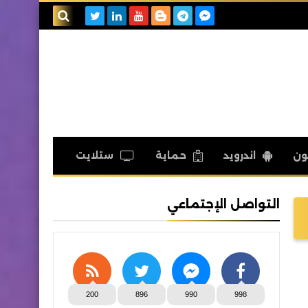
بحث هذه
المدونة
الإلكترونية
ون
اندرويد
حماية
ستلايت
التواصل الإجتماعي
200
896
990
998