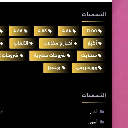
التسميات
4.86
4.85
4.84
11.00
أخبار
أخبار و مقالات
الألعاب
ستلايت
شروحات حصرية
شروحات PC
ووردبريس
ويندوز
التسميات
أخبار
69
أيفون