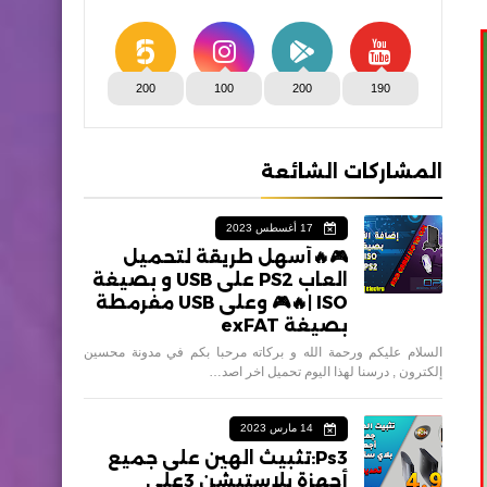
200
100
200
190
المشاركات الشائعة
17 أغسطس 2023
🎮🔥أسهل طريقة لتحميل
العاب PS2 على USB و بصيغة
ISO |🔥🎮 وعلى USB مفرمطة
بصيغة exFAT
السلام عليكم ورحمة الله و بركاته مرحبا بكم في مدونة محسين
إلكترون , درسنا لهذا اليوم تحميل اخر اصد…
14 مارس 2023
Ps3:تثبيث الهين على جميع
أجهزة بلاستيشن 3على