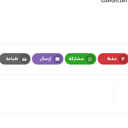
GxRom.bin
حفظ
مشاركة
إرسال
طباعة
Print
Email
Whatsapp
Pinterest