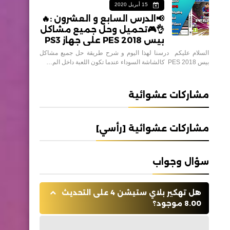
15 أبريل 2020
📢الدرس السابع و العشرون :🔥
👌🎮تحميل وحل جميع مشاكل
بيس 2018 PES على جهاز PS3
السلام عليكم درسنا لهذا اليوم و شرح طريقة حل جميع مشاكل
بيس 2018 PES كالشاشة السوداء عندما تكون اللعبة داخل الم…
مشاركات عشوائية
مشاركات عشوائية [رأسي]
سؤال وجواب
هل تهكير بلاي ستيشن 4 على التحديث
8.00 موجود؟