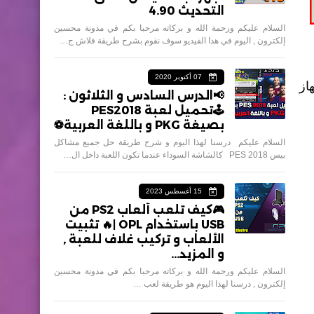
التحديث 4.90
السلام عليكم ورحمة الله و بركاته مرحبا بكم في مدونة محسين
إلكترون , اليوم في هذا الفيديو سوف نقوم بشرح طريقة فلاش ج…
07 أكتوبر 2020
از
📢الدرس السادس و الثلاثون :
🕹تحميل لعبة PES2018
بصيغة PKG و باللغة العربية⚽️
السلام عليكم درسنا لهذا اليوم و شرح طريقة حل جميع مشاكل
بيس 2018 PES كالشاشة السوداء عندما تكون اللعبة داخل ال…
15 أغسطس 2023
🎮كيف تلعب ألعاب PS2 من
USB باستخدام OPL |🔥 تثبيت
الألعاب و تركيب غلاف للعبة ,
و المزيد...
السلام عليكم ورحمة الله و بركاته مرحبا بكم في مدونة محسين
إلكترون , درسنا لهذا اليوم هو طريقة لعب …