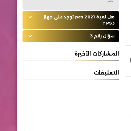
نعم
هل لعبة pes 2021 توجد على جهاز
PS3 ؟
سؤال رقم 3
المشاركات الأخيرة
التعليقات