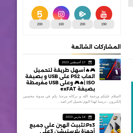
200
100
200
190
المشاركات الشائعة
17 أغسطس 2023
🎮🔥أسهل طريقة لتحميل
العاب PS2 على USB و بصيغة
ISO |🔥🎮 وعلى USB مفرمطة
بصيغة exFAT
السلام عليكم ورحمة الله و بركاته مرحبا بكم في مدونة محسين
إلكترون , درسنا لهذا اليوم تحميل اخر اصد…
14 مارس 2023
Ps3:تثبيث الهين على جميع
أجهزة بلاستيشن 3على