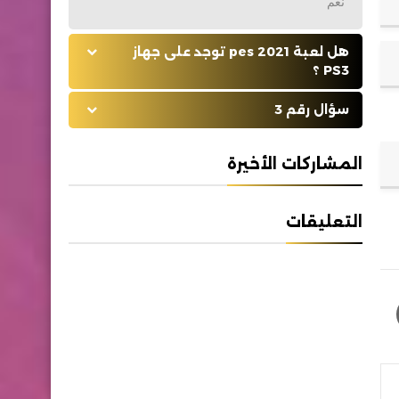
نعم
هل لعبة pes 2021 توجد على جهاز
PS3 ؟
سؤال رقم 3
المشاركات الأخيرة
التعليقات