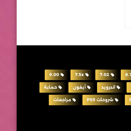
9.00
7.5x
7.02
6.
اندرويد
أيفون
حماية
شروحات PS5
مراجعات