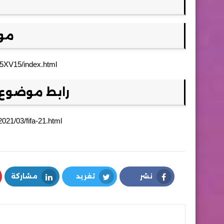
موق
/75XV15/index.html
رابط موضوع ت
021/03/fifa-21.html
نشر
تغريد
مشاركة
LinkedIn
Twitter
Facebook