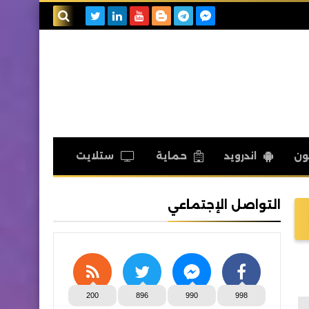
بحث هذه
المدونة
الإلكترونية
ون
اندرويد
حماية
ستلايت
التواصل الإجتماعي
200
896
990
998