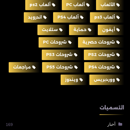
الألعاب
ألعاب PC
ألعاب ps2
ألعاب ps3
ألعاب PS4
اندرويد
أيفون
حماية
ستلايت
شروحات حصرية
شروحات PC
شروحات PS2
شروحات PS3
شروحات PS4
شروحات PS5
مراجعات
ووردبريس
ويندوز
التسميات
أخبار
169