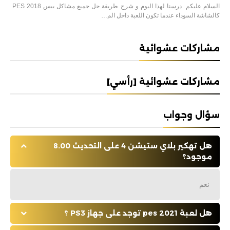
السلام عليكم درسنا لهذا اليوم و شرح طريقة حل جميع مشاكل بيس 2018 PES
كالشاشة السوداء عندما تكون اللعبة داخل الم…
مشاركات عشوائية
مشاركات عشوائية [رأسي]
سؤال وجواب
هل تهكير بلاي ستيشن 4 على التحديث 8.00
موجود؟
نعم
هل لعبة pes 2021 توجد على جهاز PS3 ؟