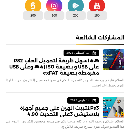
200
100
200
190
المشاركات الشائعة
17 أغسطس 2023
🎮🔥أسهل طريقة لتحميل العاب PS2
على USB و بصيغة ISO |🔥🎮 وعلى USB
مفرمطة بصيغة exFAT
السلام عليكم ورحمة الله و بركاته مرحبا بكم في مدونة محسين إلكترون , درسنا لهذا
اليوم تحميل اخر اصد…
14 مارس 2023
Ps3:تثبيث الهين على جميع أجهزة
بلاستيشن 3على التحديث 4.90
السلام عليكم ورحمة الله و بركاته مرحبا بكم في مدونة محسين إلكترون , اليوم في
هذا الفيديو سوف نقوم بشرح طريقة فلاش ج…