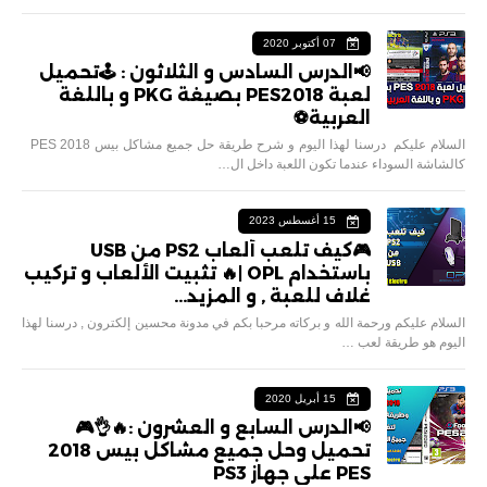
07 أكتوبر 2020
📢الدرس السادس و الثلاثون : 🕹تحميل
لعبة PES2018 بصيغة PKG و باللغة
العربية⚽️
السلام عليكم درسنا لهذا اليوم و شرح طريقة حل جميع مشاكل بيس 2018 PES
كالشاشة السوداء عندما تكون اللعبة داخل ال…
15 أغسطس 2023
🎮كيف تلعب ألعاب PS2 من USB
باستخدام OPL |🔥 تثبيت الألعاب و تركيب
غلاف للعبة , و المزيد...
السلام عليكم ورحمة الله و بركاته مرحبا بكم في مدونة محسين إلكترون , درسنا لهذا
اليوم هو طريقة لعب …
15 أبريل 2020
📢الدرس السابع و العشرون :🔥👌🎮
تحميل وحل جميع مشاكل بيس 2018
PES على جهاز PS3