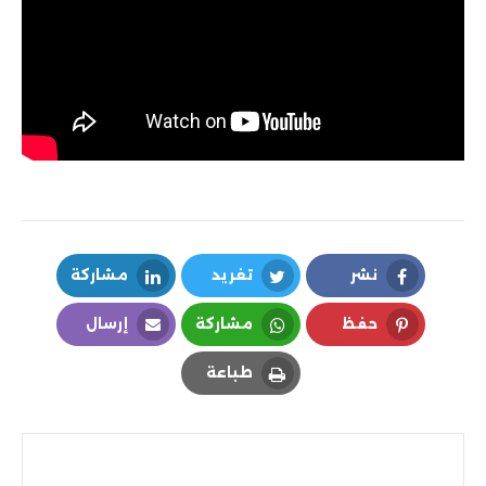
التحديث 6.72
شروحات PS5
مراجعات
ويندوز
أيفون
نشر
تغريد
مشاركة
اندرويد
LinkedIn
Twitter
Facebook
حفظ
مشاركة
إرسال
حماية
Email
Whatsapp
Pinterest
طباعة
ستلايت
Print