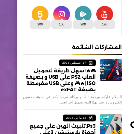
200
100
200
190
المشاركات الشائعة
17 أغسطس 2023
🎮🔥أسهل طريقة لتحميل
العاب PS2 على USB و بصيغة
ISO |🔥🎮 وعلى USB مفرمطة
بصيغة exFAT
السلام عليكم ورحمة الله و بركاته مرحبا بكم في مدونة محسين
إلكترون , درسنا لهذا اليوم تحميل اخر اصد…
14 مارس 2023
برنامج OPL
Ps3:تثبيث الهين على جميع
أجهزة بلاستيشن 3على