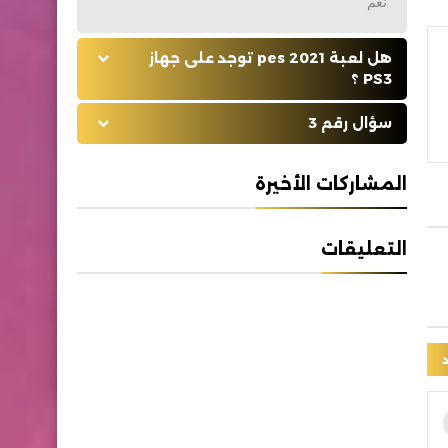
نعم
هل لعبة pes 2021 توجد على جهاز
PS3 ؟
سؤال رقم 3
المشاركات الأخيرة
التعليقات