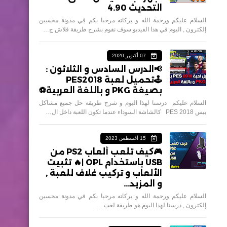
التحديث 4.90
السلام عليكم ورحمة الله و بركاته مرحبا بكم في مدونة محسين
إلكترون , اليوم في هذا الفيديو سوف نقوم بشرح طريقة فلاش ج…
07 أكتوبر 2020
📢الدرس السادس و الثلاثون :
🕹تحميل لعبة PES2018
بصيغة PKG و باللغة العربية⚽️
السلام عليكم درسنا لهذا اليوم و شرح طريقة حل جميع مشاكل
بيس 2018 PES كالشاشة السوداء عندما تكون اللعبة داخل ال…
15 أغسطس 2023
🎮كيف تلعب ألعاب PS2 من
USB باستخدام OPL |🔥 تثبيت
الألعاب و تركيب غلاف للعبة ,
و المزيد...
السلام عليكم ورحمة الله و بركاته مرحبا بكم في مدونة محسين
إلكترون , درسنا لهذا اليوم هو طريقة لعب …