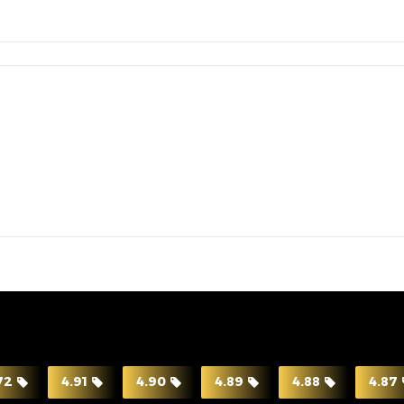
72
4.91
4.90
4.89
4.88
4.87