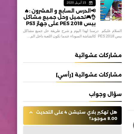
15 أبريل 2020
📢الدرس السابع و العشرون :🔥
👌🎮تحميل وحل جميع مشاكل
بيس 2018 PES على جهاز PS3
السلام عليكم درسنا لهذا اليوم و شرح طريقة حل جميع مشاكل
بيس 2018 PES كالشاشة السوداء عندما تكون اللعبة داخل الم…
مشاركات عشوائية
مشاركات عشوائية [رأسي]
سؤال وجواب
هل تهكير بلاي ستيشن 4 على التحديث
8.00 موجود؟