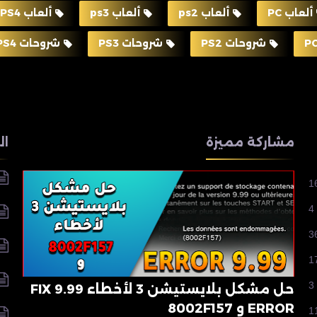
ألعاب PC
ألعاب ps2
ألعاب ps3
ألعاب PS4
شروحات PS2
شروحات PS3
شروحات PS4
مشاركة مميزة
ال
1
4
3
1
3
حل مشكل بلايستيشن 3 لأخطاء 9.99 FIX
ERROR و 8002F157
1