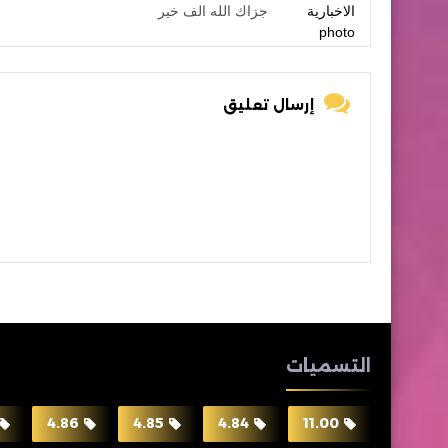
جزاك الله الف خير
إرسال تعليق
التسميات
4.86
4.85
4.84
11.00