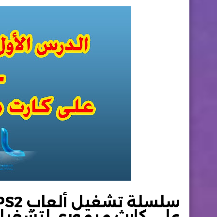
على كارث ميموري لتشغيل 