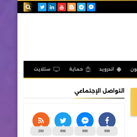
بحث هذه
المدونة
الإلكترونية
ون
اندرويد
حماية
ستلايت
التواصل الإجتماعي
200
896
990
998