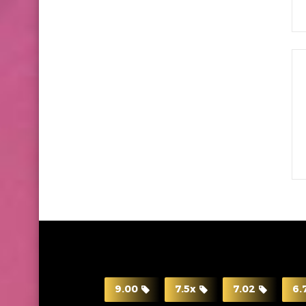
9.00
7.5x
7.02
6.