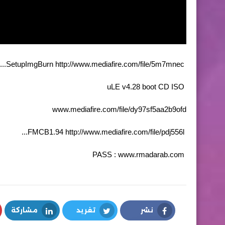
http://www.mediafire.com/file/5m7mnec...
SetupImgBurn
uLE v4.28 boot CD ISO
www.mediafire.com/file/dy97sf5aa2b9ofd
http://www.mediafire.com/file/pdj556l...
FMCB1.94
PASS : www.rmadarab.com
نشر
تغريد
مشاركة
LinkedIn
Twitter
Facebook