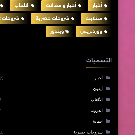
أخبار
أخبار و مقالات
الألعاب
ستلايت
شروحات حصرية
شروحات PC
ووردبريس
ويندوز
التسميات
أخبار
69
أيفون
الألعاب
6
اندرويد
7
حماية
شروحات حصرية
15